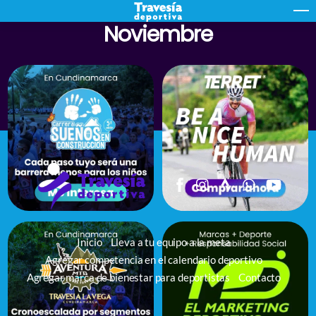
Skip
M
Noviembre
to
content
Inicio
Lleva a tu equipo a la meta
Agregar competencia en el calendario deportivo
Agregar marca de bienestar para deportistas
Contacto