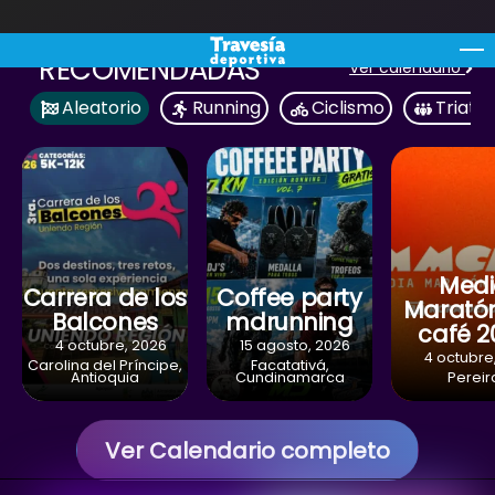
Skip
M
RECOMENDADAS
Ver calendario
to
content
Aleatorio
Running
Ciclismo
Triatló
Med
Carrera de los
Coffee party
Maratón
Balcones
mdrunning
café 2
4 octubre, 2026
15 agosto, 2026
4 octubre
Carolina del Príncipe,
Facatativá,
Antioquia
Cundinamarca
Pereir
Ver Calendario completo