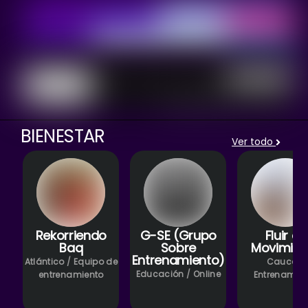
BIENESTAR
Ver todo
Rekorriendo
G-SE (Grupo
Fluir en
Baq
Sobre
Movimien
Entrenamiento)
Atlántico
/
Equipo de
Cauca
/
Educación
/
Online
entrenamiento
Entrenamien