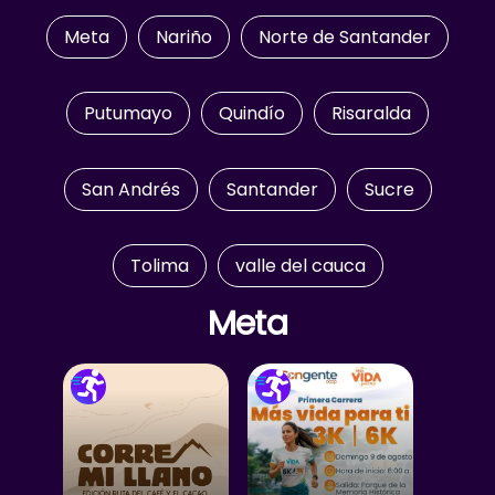
Meta
Nariño
Norte de Santander
Putumayo
Quindío
Risaralda
San Andrés
Santander
Sucre
Tolima
valle del cauca
Meta