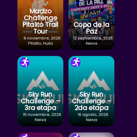
Macizo
Challenge
Pitalito Trail
Copa de la
Tour
Paz
8 noviembre, 2026
12 septiembre, 2026
Pitalito, Huila
Neiva
Sky Run
Sky Run
Challenge –
Challenge –
3ra etapa
2da etapa
15 noviembre, 2026
16 agosto, 2026
Neiva
Neiva