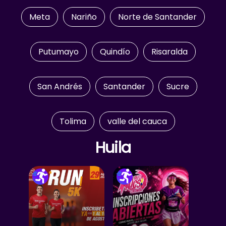
Meta
Nariño
Norte de Santander
Putumayo
Quindío
Risaralda
San Andrés
Santander
Sucre
Tolima
valle del cauca
Huila