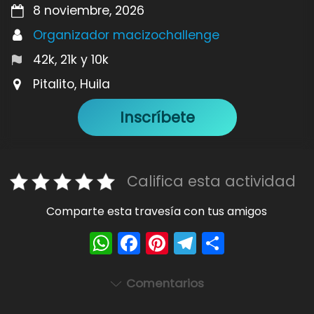
8 noviembre, 2026
Organizador macizochallenge
42k, 21k y 10k
Pitalito, Huila
Inscríbete
Califica esta actividad
Comparte esta travesía con tus amigos
W
F
Pi
T
S
h
a
nt
el
h
a
c
er
e
ar
Comentarios
ts
e
e
gr
e