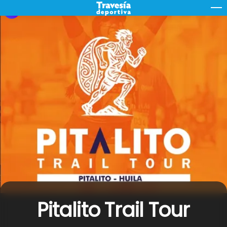
Skip
M
to
content
Pitalito Trail Tour