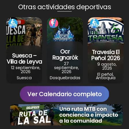
A
b
st
a
Otras actividades deportivas
p
o
m
p
o
k
Ocr
Travesía El
Suesca –
Ragnarök
Peñol 2026
Villa de Leyva
27
9 agosto,
12 septiembre,
septiembre,
2026
2026
2026
El peñol,
Suesca
Dosquebradas
Antioquia
Ver Calendario completo