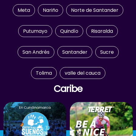
Meta
Nariño
Norte de Santander
Putumayo
Quindío
Risaralda
San Andrés
Santander
Sucre
Tolima
valle del cauca
Caribe