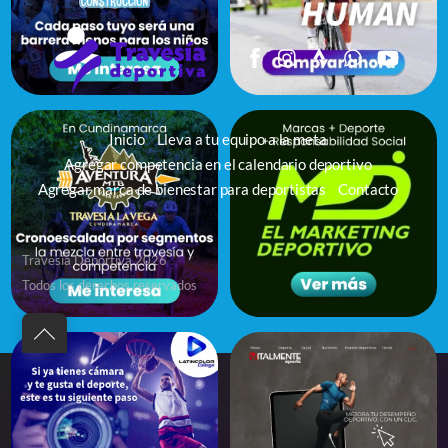
Inicio
Lleva a tu equipo a la meta
Agregar competencia en el calendario deportivo
Agregar marca de bienestar para deportistas
Contacto
Travesía Deportiva 2026
Todos los derechos reservados
Back
to
top