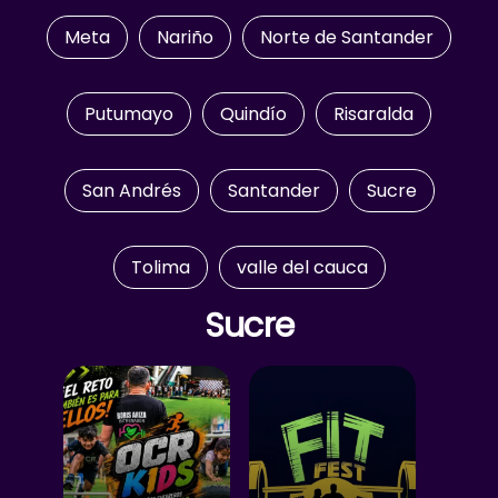
Meta
Nariño
Norte de Santander
Putumayo
Quindío
Risaralda
San Andrés
Santander
Sucre
Tolima
valle del cauca
Sucre