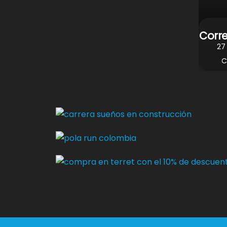
Corr
27
C