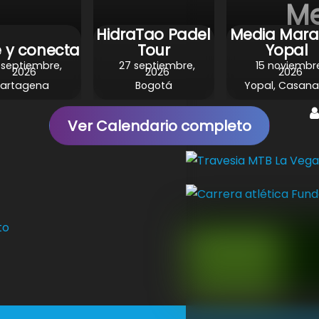
Me
t
HidraTao Padel
Media Mara
e y conecta
Tour
Yopal
 septiembre,
27 septiembre,
15 noviembr
2026
2026
2026
artagena
Bogotá
Yopal, Casana
Ver Calendario completo