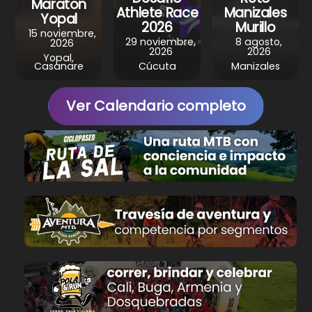
Maraton
t
Athlete Race
Manizales
Yopal
2026
Murillo
15 noviembre,
29 noviembre,
8 agosto,
2026
2026
2026
Yopal,
Casanare
Cúcuta
Manizales
Ver Calendario completo