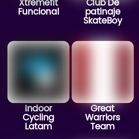
Xtremefit
Club De
Funcional
patinaje
SkateBoy
Indoor
Great
Cycling
Warriors
Latam
Team