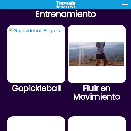
Skip
M
Entrenamiento
to
content
Gopickleball
Fluir en
Movimiento