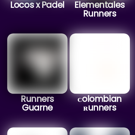
Locos x Padel
Elementales
Runners
Runners
ᴄolombian
Guarne
ʀunners