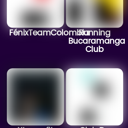
FénixTeamColombia
Running
Bucaramanga
Club