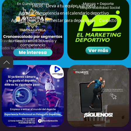
Inicio
Lleva a tu equipo a la meta
Agregar competencia en el calendario deportivo
Agregar marca de bienestar para deportistas
Contacto
Travesía Deportiva 2026
Todos los derechos reservados
Back
to
top