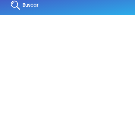
Buscar
s
 la