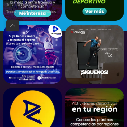
Travesía Deportiva 2026
Todos los derechos reservados
Back
to
top