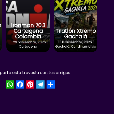
s
Ironman 70.3
Cartagena
Triatlón Xtremo
Colombia
Gachalá
29 noviembre, 2026
6 diciembre, 2026
Cartagena
Gachalá, Cundinamarca
arte esta travesía con tus amigos
W
F
P
T
S
h
a
i
e
h
a
c
n
l
a