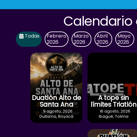
Skip
to
Calendario 
content
Todas
Febrero
Marzo
Abril
Mayo
2026
2026
2026
2026
Duatlón Alto de
A tope sin
Santa Ana
límites Triatlón
9 agosto, 2026
16 agosto, 2026
Duitama, Boyacá
Ibagué, Tolima