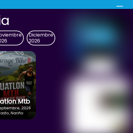
Men
ia
oviembre
Diciembre
026
2026
atlon Mtb
eptiembre, 2026
Pasto, Nariño