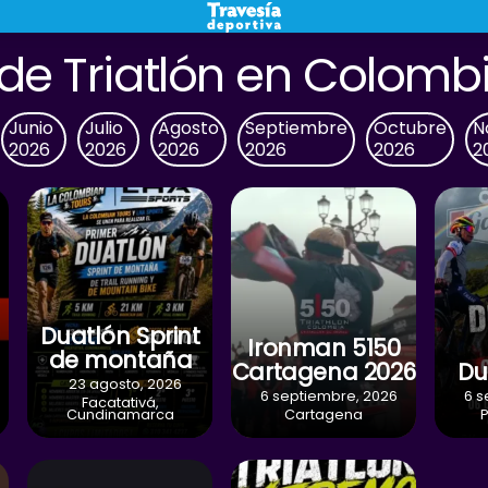
de Triatlón en Colomb
Junio
Julio
Agosto
Septiembre
Octubre
N
2026
2026
2026
2026
2026
2
Duatlón Sprint
Ironman 5150
de montaña
Cartagena 2026
Du
23 agosto, 2026
6 septiembre, 2026
6 s
Facatativá,
Cundinamarca
Cartagena