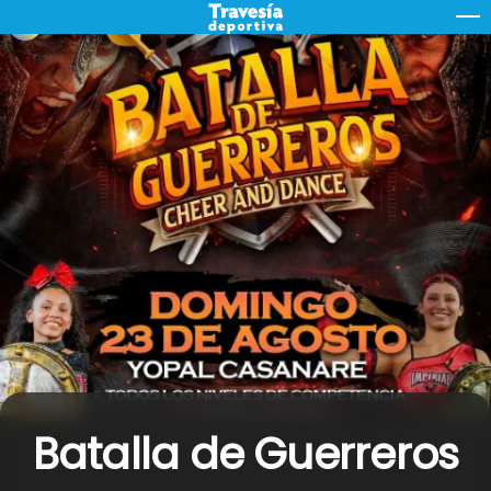
Skip
M
to
content
Batalla de Guerreros