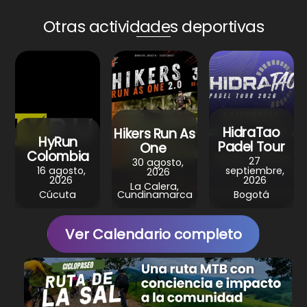
a
c
n
l
a
Otras actividades deportivas
t
e
t
e
r
s
b
e
g
e
A
o
r
r
p
o
e
a
p
k
s
m
HidraTao
Hikers Run As
t
HyRun
Padel Tour
One
Colombia
27
30 agosto,
16 agosto,
septiembre,
2026
2026
2026
La Calera,
Cúcuta
Cundinamarca
Bogotá
Ver Calendario completo