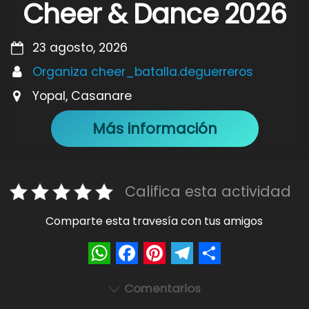
Cheer & Dance 2026
23 agosto, 2026
Organiza cheer_batalla.deguerreros
Yopal, Casanare
Más información
Califica esta actividad
Comparte esta travesía con tus amigos
W
F
P
T
S
Comentarios
h
a
i
e
h