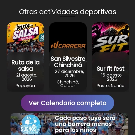
a
c
n
l
a
Otras actividades deportivas
t
e
t
e
r
s
b
e
g
e
A
o
r
r
p
o
e
a
p
k
s
m
San Silvestre
t
Ruta de la
Chinchiná
salsa
Sur fit fest
27 diciembre,
21 agosto,
16 agosto,
2026
2026
2026
Chinchiná,
Popayán
Caldas
Pasto, Nariño
Ver Calendario completo