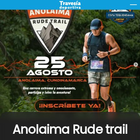
Skip
M
to
content
Anolaima Rude trail