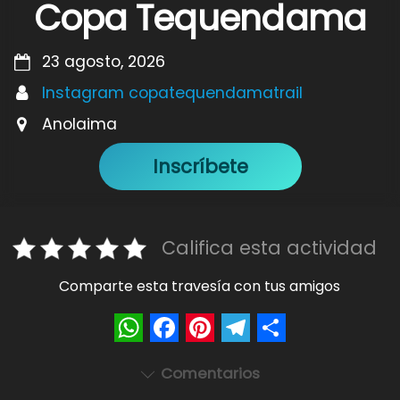
Copa Tequendama
23 agosto, 2026
Instagram copatequendamatrail
Anolaima
Inscríbete
Califica esta actividad
Comparte esta travesía con tus amigos
W
F
P
T
S
Comentarios
h
a
i
e
h