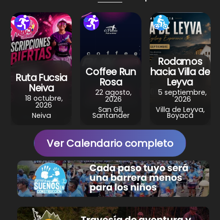
p
o
m
p
o
k
Rodamos
Coffee Run
hacia Villa de
Ruta Fucsia
Rosa
Leyva
Neiva
22 agosto,
5 septiembre,
18 octubre,
2026
2026
2026
San Gil,
Villa de Leyva,
Neiva
Santander
Boyacá
Ver Calendario completo