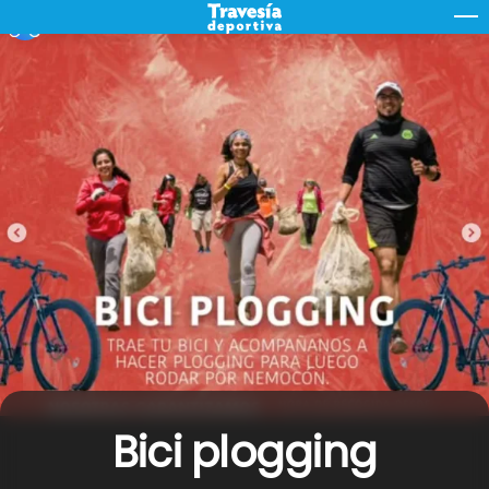
Skip
M
to
content
Bici plogging