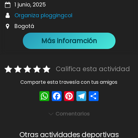
1 junio, 2025
Organiza ploggingcol
Bogotá
Más inforamción
Califica esta actividad
Comparte esta travesía con tus amigos
W
F
Pi
T
S
h
a
nt
el
h
a
c
er
e
ar
Comentarios
ts
e
e
gr
e
A
b
st
a
Otras actividades deportivas