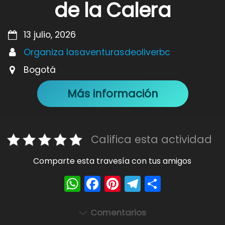
de la Calera
13 julio, 2026
Organiza lasaventurasdeoliverbc
Bogotá
Más información
Califica esta actividad
Comparte esta travesía con tus amigos
W
F
Pi
T
S
h
a
nt
el
h
a
c
er
e
ar
Comentarios