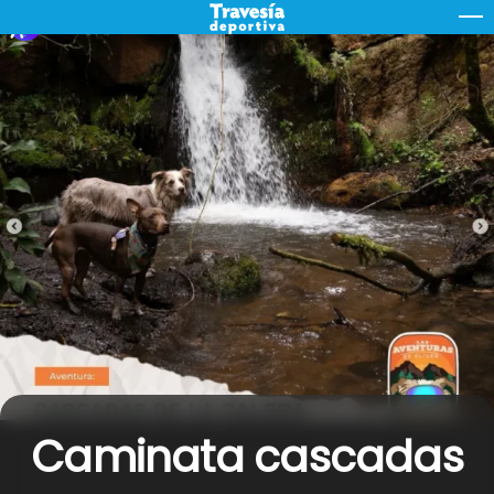
Skip
M
to
content
Caminata cascadas