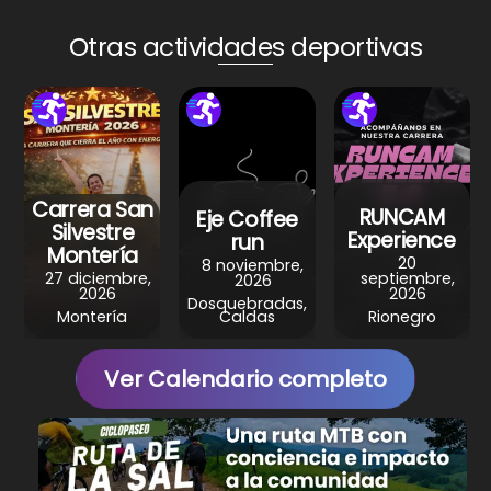
ts
e
e
gr
e
A
b
st
a
Otras actividades deportivas
p
o
m
p
o
k
Carrera San
RUNCAM
Eje Coffee
Silvestre
Experience
run
Montería
20
8 noviembre,
27 diciembre,
septiembre,
2026
2026
2026
Dosquebradas,
Montería
Caldas
Rionegro
Ver Calendario completo