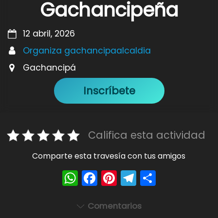
Gachancipeña
12 abril, 2026
Organiza gachancipaalcaldia
Gachancipá
Inscríbete
Califica esta actividad
Comparte esta travesía con tus amigos
W
F
Pi
T
S
h
a
nt
el
h
a
c
er
e
ar
Comentarios