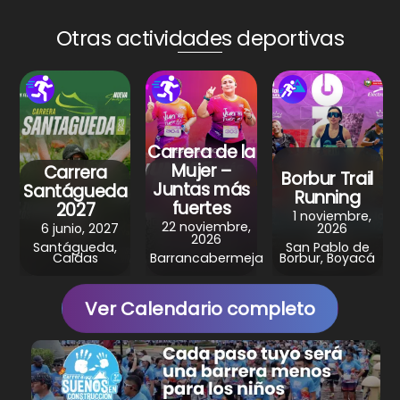
ts
e
e
gr
e
A
b
st
a
Otras actividades deportivas
p
o
m
p
o
k
Carrera de la
Mujer –
Carrera
Borbur Trail
Juntas más
Santágueda
Running
fuertes
2027
1 noviembre,
22 noviembre,
6 junio, 2027
2026
2026
Santágueda,
San Pablo de
Caldas
Barrancabermeja
Borbur, Boyacá
Ver Calendario completo