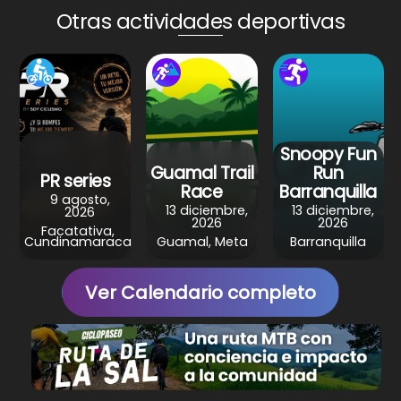
A
b
st
a
Otras actividades deportivas
p
o
m
p
o
k
Snoopy Fun
Guamal Trail
Run
PR series
Race
Barranquilla
9 agosto,
13 diciembre,
13 diciembre,
2026
2026
2026
Facatativa,
Cundinamaraca
Guamal, Meta
Barranquilla
Ver Calendario completo