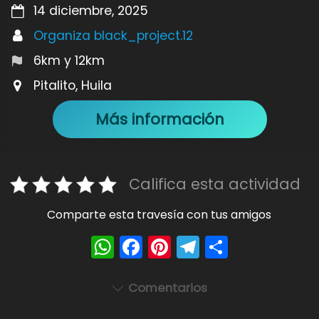
14 diciembre, 2025
Organiza black_project.12
6km y 12km
Pitalito, Huila
Más información
Califica esta actividad
Comparte esta travesía con tus amigos
W
F
Pi
T
S
h
a
nt
el
h
a
c
er
e
ar
Comentarios
ts
e
e
gr
e