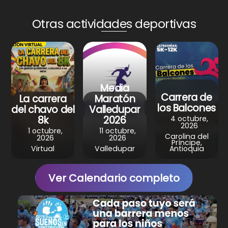
a
c
n
l
a
Otras actividades deportivas
t
e
t
e
r
s
b
e
g
e
A
o
r
r
p
o
e
a
p
k
s
m
Media
Carrera de
La carrera
Maratón
t
los Balcones
del chavo del
Valledupar
4 octubre,
8k
2026
2026
1 octubre,
11 octubre,
Carolina del
2026
2026
Príncipe,
Virtual
Valledupar
Antioquia
Ver Calendario completo