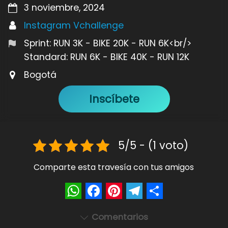
3 noviembre, 2024
Instagram Vchallenge
Sprint: RUN 3K - BIKE 20K - RUN 6K<br/>
Standard: RUN 6K - BIKE 40K - RUN 12K
Bogotá
Inscíbete
5/5 - (1 voto)
Comparte esta travesía con tus amigos
W
F
P
T
S
Comentarios
h
a
i
e
h