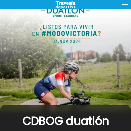
Skip
M
to
content
CDBOG duatlón