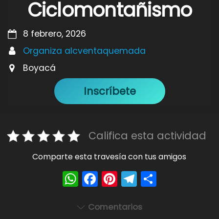
Ciclomontañismo
8 febrero, 2026
Organiza alcventaquemada
Boyacá
Inscríbete
Califica esta actividad
Comparte esta travesía con tus amigos
W
F
Pi
T
S
h
a
nt
el
h
a
c
er
e
ar
Comentarios