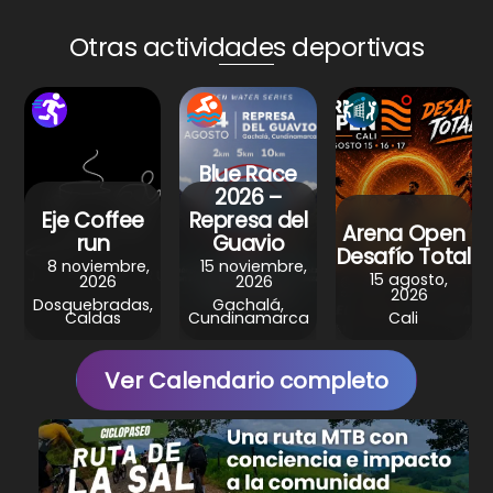
ts
e
e
gr
e
A
b
st
a
Otras actividades deportivas
p
o
m
p
o
k
Blue Race
2026 –
Eje Coffee
Represa del
Arena Open
run
Guavio
Desafío Total
8 noviembre,
15 noviembre,
15 agosto,
2026
2026
2026
Dosquebradas,
Gachalá,
Caldas
Cundinamarca
Cali
Ver Calendario completo