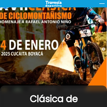
Skip
M
to
content
Clásica de