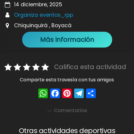
14 diciembre, 2025
Organiza eventos_rpp
Chiquinquirá , Boyacá
Más información
Califica esta actividad
Comparte esta travesía con tus amigos
W
F
Pi
T
S
h
a
nt
el
h
a
c
er
e
ar
Comentarios
ts
e
e
gr
e
A
b
st
a
Otras actividades deportivas