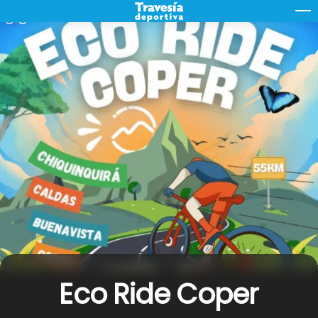
Skip
M
to
content
Eco Ride Coper