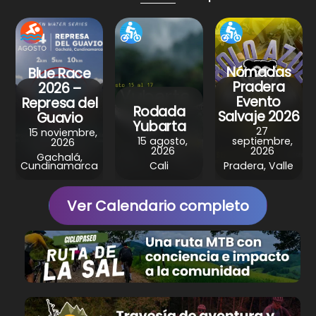
p
o
m
p
o
k
Nómadas
Blue Race
Pradera
2026 –
Evento
Represa del
Rodada
Salvaje 2026
Guavio
Yubarta
27
15 noviembre,
15 agosto,
septiembre,
2026
2026
2026
Gachalá,
Cundinamarca
Cali
Pradera, Valle
Ver Calendario completo