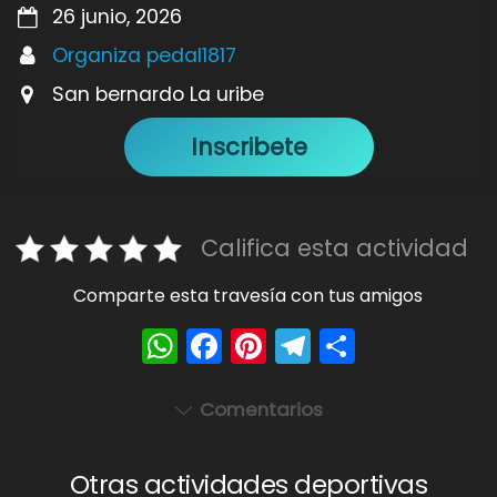
26 junio, 2026
Organiza pedal1817
San bernardo La uribe
Inscribete
Califica esta actividad
Comparte esta travesía con tus amigos
W
F
Pi
T
S
h
a
nt
el
h
a
c
er
e
ar
Comentarios
ts
e
e
gr
e
A
b
st
a
Otras actividades deportivas