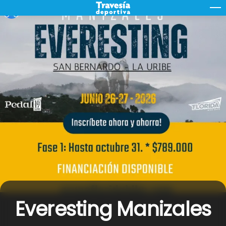
Skip
M
to
content
Everesting Manizales