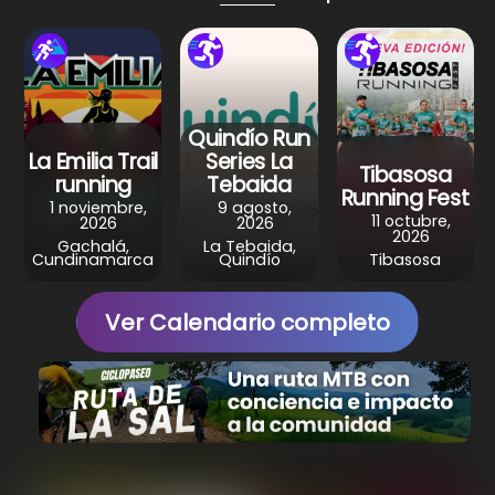
p
o
m
p
o
k
Quindío Run
La Emilia Trail
Series La
Tibasosa
running
Tebaida
Running Fest
1 noviembre,
9 agosto,
11 octubre,
2026
2026
2026
Gachalá,
La Tebaida,
Cundinamarca
Quindío
Tibasosa
Ver Calendario completo