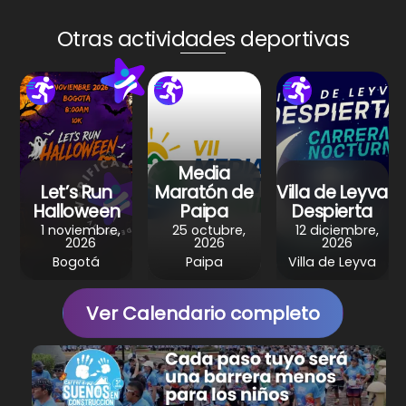
ts
e
e
gr
e
A
b
st
a
Otras actividades deportivas
p
o
m
p
o
k
Media
Let’s Run
Maratón de
Villa de Leyva
Halloween
Paipa
Despierta
1 noviembre,
25 octubre,
12 diciembre,
2026
2026
2026
Bogotá
Paipa
Villa de Leyva
Ver Calendario completo