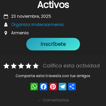
Activos
23 noviembre, 2025
Organiza imderaarmenia
Armenia
Inscríbete
Califica esta actividad
Comparte esta travesía con tus amigos
W
F
Pi
T
S
h
a
nt
el
h
a
c
er
e
ar
Comentarios