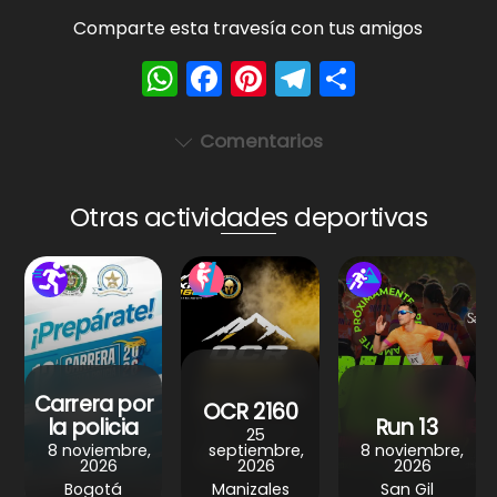
Comparte esta travesía con tus amigos
W
F
Pi
T
S
h
a
nt
el
h
a
c
er
e
ar
Comentarios
ts
e
e
gr
e
A
b
st
a
Otras actividades deportivas
p
o
m
p
o
k
Carrera por
OCR 2160
la policia
Run 13
25
8 noviembre,
septiembre,
8 noviembre,
2026
2026
2026
Bogotá
Manizales
San Gil