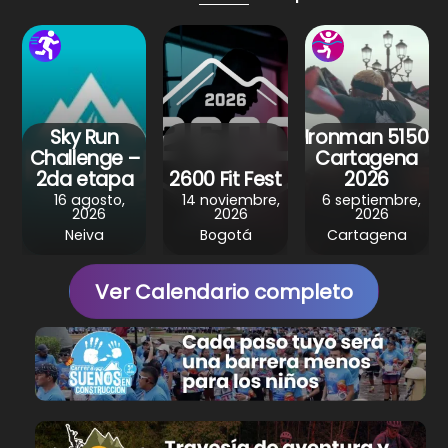
p
o
m
p
o
k
Sky Run
Ironman 5150
Challenge –
Cartagena
2da etapa
2600 Fit Fest
2026
16 agosto,
14 noviembre,
6 septiembre,
2026
2026
2026
Neiva
Bogotá
Cartagena
Ver Calendario completo