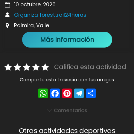
10 octubre, 2026
Organiza foresttrail24horas
Palmira, Valle
Más información
Califica esta actividad
Comparte esta travesía con tus amigos
W
F
Pi
T
S
h
a
nt
el
h
a
c
er
e
ar
Comentarios
ts
e
e
gr
e
A
b
st
a
Otras actividades deportivas