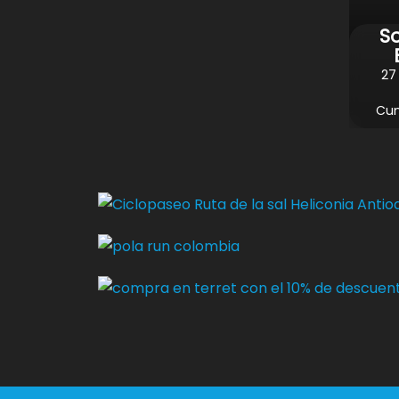
So
27
Cu