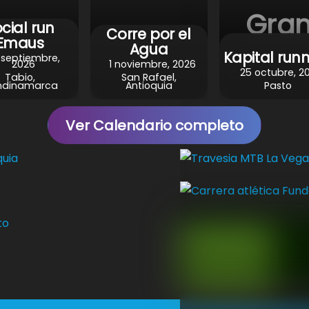
Gran
cial run
Corre por el
Emaus
Agua
Kapital run
 septiembre,
2026
1 noviembre, 2026
25 octubre, 2
Tabio,
San Rafael,
ndinamarca
Antioquia
Pasto
Ver Calendario completo