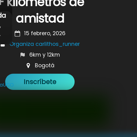
+ kilómetros de
amistad
da
7
15 febrero, 2026
,
Organiza carlithos_runner
6km y 12km
Bogotá
Inscríbete