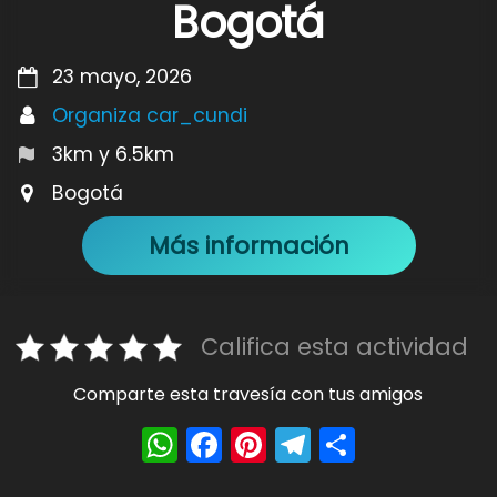
Bogotá
23 mayo, 2026
Organiza car_cundi
3km y 6.5km
Bogotá
Más información
Califica esta actividad
Comparte esta travesía con tus amigos
W
F
Pi
T
S
h
a
nt
el
h