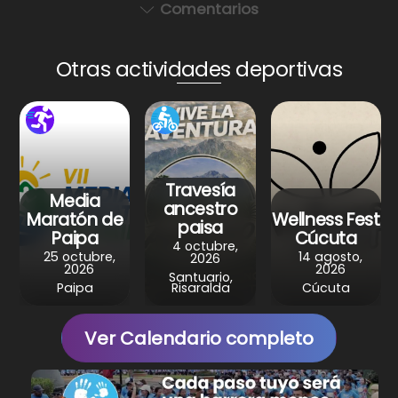
a
c
er
e
ar
Comentarios
ts
e
e
gr
e
A
b
st
a
Otras actividades deportivas
p
o
m
p
o
k
Travesía
Media
ancestro
Maratón de
Wellness Fest
paisa
Paipa
Cúcuta
4 octubre,
25 octubre,
14 agosto,
2026
2026
2026
Santuario,
Paipa
Risaralda
Cúcuta
Ver Calendario completo