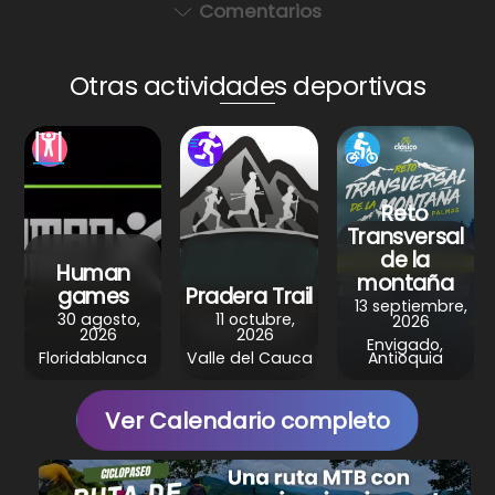
a
c
er
e
ar
Comentarios
ts
e
e
gr
e
A
b
st
a
Otras actividades deportivas
p
o
m
p
o
k
Reto
Transversal
de la
Human
montaña
games
Pradera Trail
13 septiembre,
30 agosto,
11 octubre,
2026
2026
2026
Envigado,
Floridablanca
Valle del Cauca
Antioquia
Ver Calendario completo