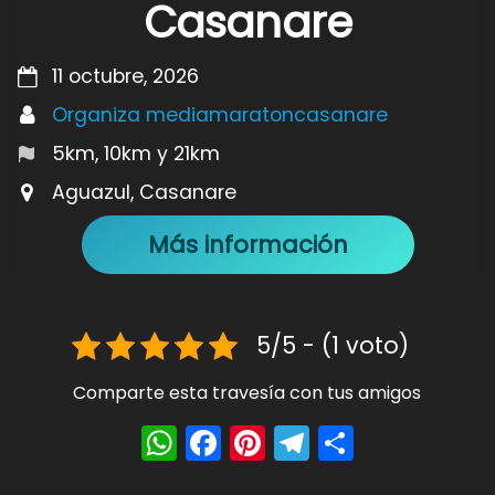
Casanare
11 octubre, 2026
Organiza mediamaratoncasanare
5km, 10km y 21km
Aguazul, Casanare
Más información
5/5 - (1 voto)
Comparte esta travesía con tus amigos
W
F
Pi
T
S
h
a
nt
el
h