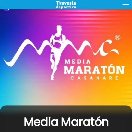
Skip
M
to
content
Media Maratón