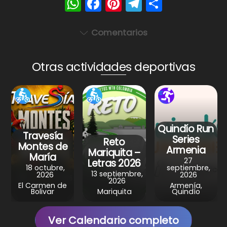
W
F
Pi
T
S
h
a
nt
el
h
a
c
er
e
ar
Comentarios
ts
e
e
gr
e
A
b
st
a
Otras actividades deportivas
p
o
m
p
o
k
Quindío Run
Travesía
Series
Reto
Montes de
Armenia
Mariquita –
María
27
Letras 2026
18 octubre,
septiembre,
13 septiembre,
2026
2026
2026
El Carmen de
Armenía,
Bolivar
Mariquita
Quindío
Ver Calendario completo