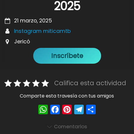
2025
21 marzo, 2025
Instagram miticamtb
Jericó
Inscríbete
Califica esta actividad
Comparte esta travesía con tus amigos
W
F
Pi
T
S
h
a
nt
el
h
a
c
er
e
ar
Comentarios