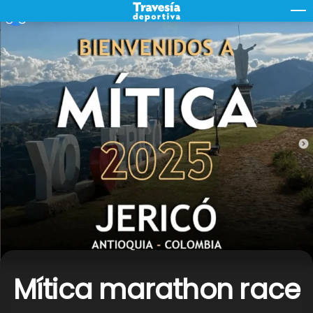
Skip
M
to
content
Mítica marathon race