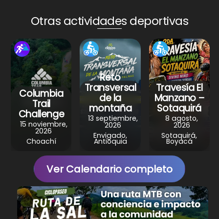
ts
e
e
gr
e
A
b
st
a
Otras actividades deportivas
p
o
m
p
o
k
Reto
Transversal
Travesía El
Columbia
de la
Manzano –
Trail
montaña
Sotaquirá
Challenge
13 septiembre,
8 agosto,
15 noviembre,
2026
2026
2026
Envigado,
Sotaquirá,
Choachí
Antioquia
Boyacá
Ver Calendario completo