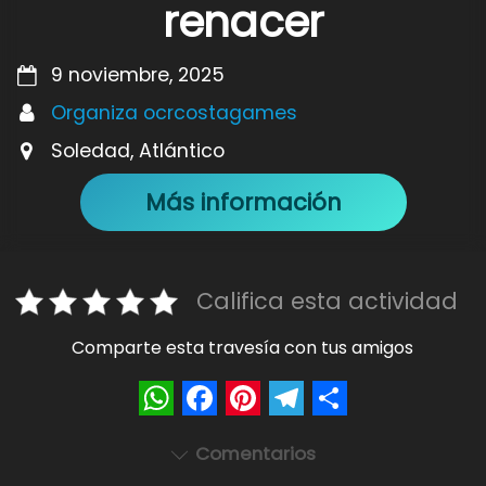
renacer
9 noviembre, 2025
Organiza ocrcostagames
Soledad, Atlántico
Más información
Califica esta actividad
Comparte esta travesía con tus amigos
W
F
P
T
S
Comentarios
h
a
i
e
h