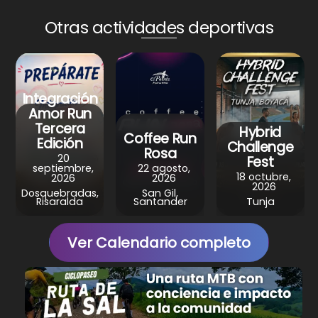
a
c
n
l
a
Otras actividades deportivas
t
e
t
e
r
s
b
e
g
e
A
o
r
r
p
o
e
a
Integración
Amor Run
p
k
s
m
Tercera
Hybrid
Coffee Run
t
Edición
Challenge
Rosa
20
Fest
septiembre,
22 agosto,
18 octubre,
2026
2026
2026
Dosquebradas,
San Gil,
Risaralda
Santander
Tunja
Ver Calendario completo