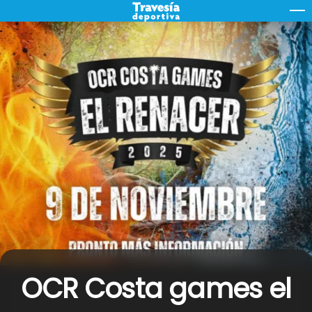
Skip
M
to
content
OCR Costa games el