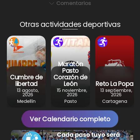
a
c
er
e
ar
Comentarios
ts
e
e
gr
e
A
b
st
a
Otras actividades deportivas
p
o
m
p
o
k
Maratón
Pasto
Cumbre de
Corazón de
libertad
León
Reto La Popa
13 agosto,
15 noviembre,
13 septiembre,
2026
2026
2026
Medellín
Pasto
Cartagena
Ver Calendario completo