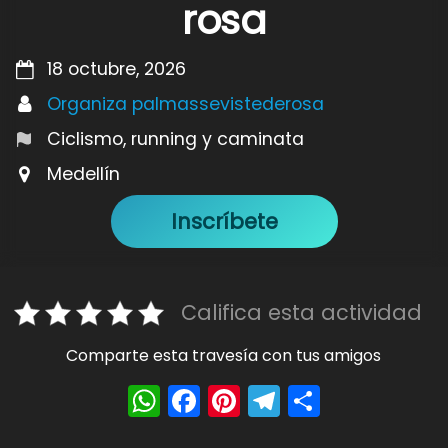
rosa
18 octubre, 2026
Organiza palmassevistederosa
Ciclismo, running y caminata
Medellín
Inscríbete
Califica esta actividad
Comparte esta travesía con tus amigos
W
F
Pi
T
S
h
a
nt
el
h