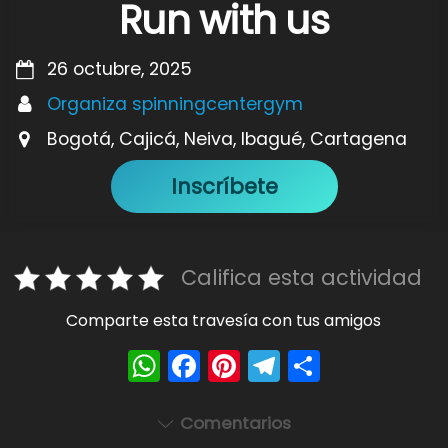
Run with us
26 octubre, 2025
Organiza spinningcentergym
Bogotá, Cajicá, Neiva, Ibagué, Cartagena
Inscríbete
Califica esta actividad
Comparte esta travesía con tus amigos
W
F
Pi
T
S
h
a
nt
el
h
a
c
er
e
ar
Comentarios