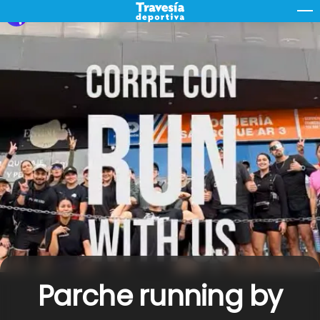
Skip
M
to
content
Parche running by