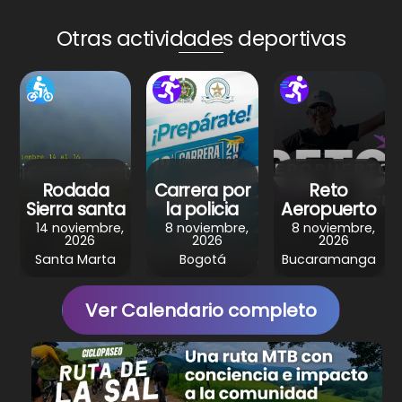
ts
e
e
gr
e
A
b
st
a
Otras actividades deportivas
p
o
m
p
o
k
Rodada
Carrera por
Reto
Sierra santa
la policia
Aeropuerto
14 noviembre,
8 noviembre,
8 noviembre,
2026
2026
2026
Santa Marta
Bogotá
Bucaramanga
Ver Calendario completo