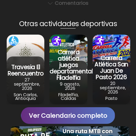
a
c
er
e
ar
Comentarios
ts
e
e
gr
e
A
b
st
a
Otras actividades deportivas
p
o
m
p
o
k
Carrera
Carrera
atlética
Atlética San
juegos
Travesia El
Juan De
departamentales
Reencuentro
Pasto 2026
Filadelfia
27
20
septiembre,
9 agosto,
septiembre,
2026
2026
2026
San Carlos,
Filadelfia,
Antioquia
Caldas
Pasto
Ver Calendario completo