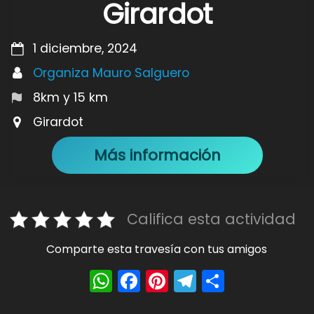
Girardot
1 diciembre, 2024
Organiza Mauro Salguero
8km y 15 km
Girardot
Más información
Califica esta actividad
Comparte esta travesía con tus amigos
W
F
Pi
T
S
h
a
nt
el
h