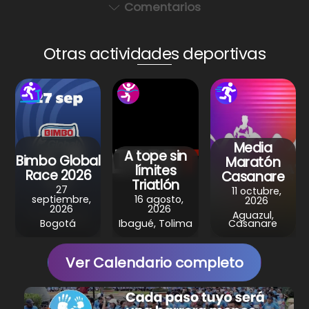
a
c
er
e
ar
Comentarios
ts
e
e
gr
e
A
b
st
a
Otras actividades deportivas
p
o
m
p
o
k
Media
A tope sin
Bimbo Global
Maratón
límites
Race 2026
Casanare
Triatlón
27
11 octubre,
septiembre,
16 agosto,
2026
2026
2026
Aguazul,
Bogotá
Ibagué, Tolima
Casanare
Ver Calendario completo