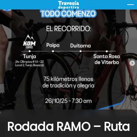
Skip
M
to
content
Rodada RAMO – Ruta