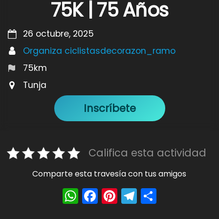
75K | 75 Años
26 octubre, 2025
Organiza ciclistasdecorazon_ramo
75km
Tunja
Inscríbete
Califica esta actividad
Comparte esta travesía con tus amigos
W
F
Pi
T
S
h
a
nt
el
h