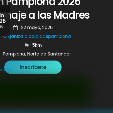
n Pamplona 2026
naje a las Madres
do
26
26
22 mayo, 2026
Organiza alcaldiadepamplona
5km
Pamplona, Norte de Santander
Inscríbete