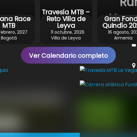
Ru
Travesía MTB –
Home
ana Race
Reto Villa de
Gran Fon
MTB
Leyva
Quindío 20
febrero, 2027
11 octubre, 2026
16 agosto, 20
Bogotá
Villa de Leyva
Armenia
Ver Calendario completo