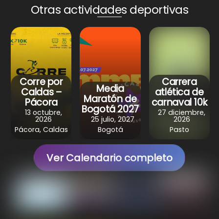
Otras actividades deportivas
t
e
t
e
r
s
b
e
g
e
A
o
r
r
p
o
e
a
p
k
s
m
Corre por
Carrera
t
Media
Caldas –
atlética de
Maratón de
Pácora
carnaval 10k
Bogotá 2027
13 octubre,
27 diciembre,
2026
25 julio, 2027
2026
Pácora, Caldas
Bogotá
Pasto
Ver Calendario completo