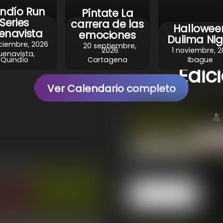
t
indío Run
Píntate La
Series
carrera de las
Hallowee
enavista
emociones
Dulima Nig
Ruta
ciembre, 2026
20 septiembre,
2026
1 noviembre, 
uenavista,
Quindío
Cartagena
Ibague
Edic
Ver Calendario completo