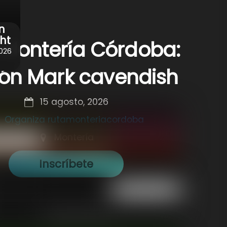
n
ht
 Montería Córdoba:
2026
ión Mark cavendish
15 agosto, 2026
Organiza rutamonteriacordoba
Montería
Inscríbete