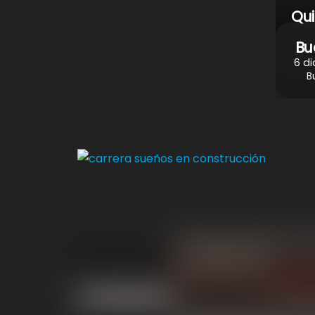
Qu
Bu
6 di
B