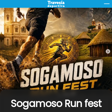
Skip
M
to
content
Sogamoso Run fest