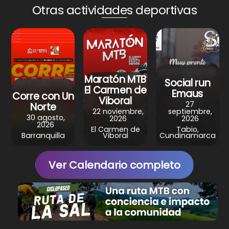
Otras actividades deportivas
t
e
t
e
r
s
b
e
g
e
A
o
r
r
p
o
e
a
p
k
s
m
Maratón MTB
Social run
El Carmen de
t
Emaus
Corre con Un
Viboral
27
Norte
22 noviembre,
septiembre,
30 agosto,
2026
2026
2026
El Carmen de
Tabio,
Barranquilla
Viboral
Cundinamarca
Ver Calendario completo