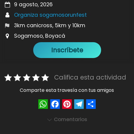
9 agosto, 2026
Organiza sogamosorunfest
3km canicross, 5km y 10km
Sogamoso, Boyacá
Inscríbete
Califica esta actividad
Comparte esta travesía con tus amigos
W
F
P
T
S
Comentarios
h
a
i
e
h
a
c
n
l
a