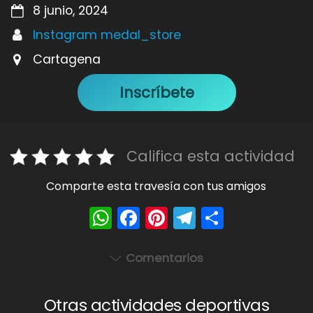
8 junio, 2024
Instagram medal_store
Cartagena
Inscríbete
Califica esta actividad
Comparte esta travesía con tus amigos
W
F
Pi
T
S
h
a
nt
el
h
a
c
er
e
ar
Comentarios
ts
e
e
gr
e
A
b
st
a
Otras actividades deportivas