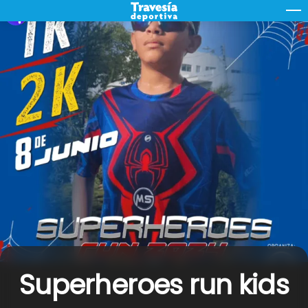
Skip
M
to
content
Superheroes run kids