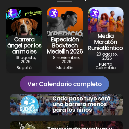
p
o
m
p
o
k
Media
Carrera
Expedición
Maratón
ángel por los
Bodytech
Runiatlántico
animales
Medellín 2026
23 agosto,
16 agosto,
8 noviembre,
2026
2026
2026
Puerto
Bogotá
Medellín
Colombia
Ver Calendario completo