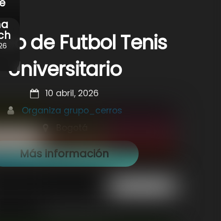
e
na
ch
eo de Futbol Tenis
26
Universitario
10 abril, 2026
Organiza grupo_cerros
Bogotá
Más información