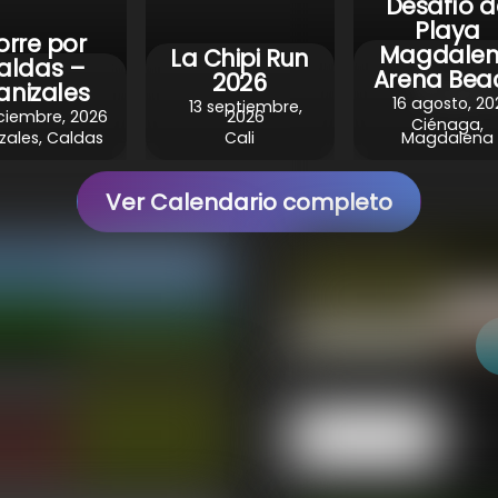
Desafío d
Playa
orre por
Magdale
La Chipi Run
aldas –
Arena Bea
Torn
2026
nizales
16 agosto, 20
13 septiembre,
ciembre, 2026
2026
Ciénaga,
zales, Caldas
Cali
Magdalena
Ver Calendario completo