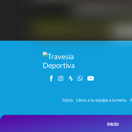
Inicio
Lleva a tu equipo a la meta
A
Travesía Deportiva 2026
Inicio
Back
Todos los derechos reservados