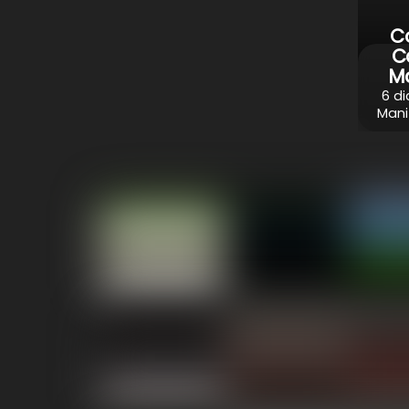
C
C
Ma
6 di
Mani