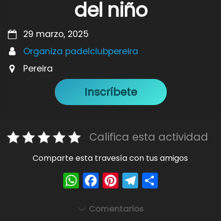
del niño
29 marzo, 2025
Organiza padelclubpereira
Pereira
Inscríbete
Califica esta actividad
Comparte esta travesía con tus amigos
W
F
Pi
T
S
h
a
nt
el
h
a
c
er
e
ar
Comentarios