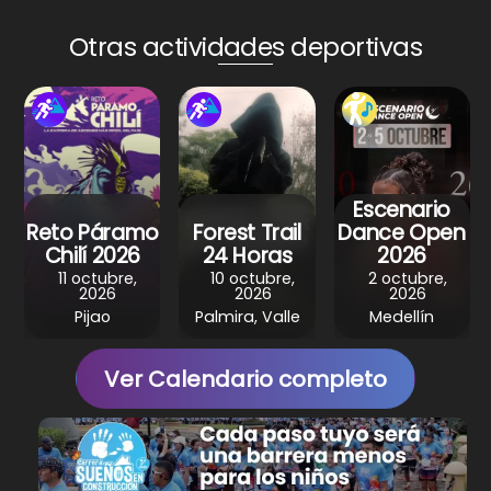
ts
e
e
gr
e
A
b
st
a
Otras actividades deportivas
p
o
m
p
o
k
Escenario
Reto Páramo
Forest Trail
Dance Open
Chilí 2026
24 Horas
2026
11 octubre,
10 octubre,
2 octubre,
2026
2026
2026
Pijao
Palmira, Valle
Medellín
Ver Calendario completo