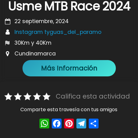
Usme MTB Race 2024
22 septiembre, 2024
Instagram tyguas_del_paramo
30Km y 40Km
Cundinamarca
Más Información
Califica esta actividad
Comparte esta travesía con tus amigos
W
F
Pi
T
S
h
a
nt
el
h