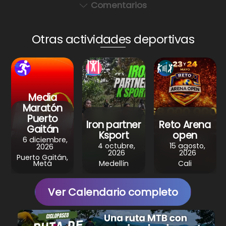
a
c
er
e
ar
Comentarios
ts
e
e
gr
e
A
b
st
a
Otras actividades deportivas
p
o
m
p
o
k
Media
Maratón
Puerto
Iron partner
Reto Arena
Gaitán
Ksport
open
6 diciembre,
4 octubre,
15 agosto,
2026
2026
2026
Puerto Gaitán,
Metá
Medellín
Cali
Ver Calendario completo