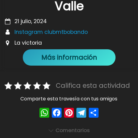
Valle
21 julio, 2024
Instagram clubmtbobando
La victoria
Más información
Califica esta actividad
Comparte esta travesía con tus amigos
W
F
Pi
T
S
h
a
nt
el
h
a
c
er
e
ar
Comentarios