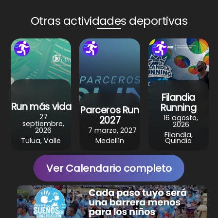
ts
e
e
gr
e
A
b
st
a
Otras actividades deportivas
p
o
m
p
o
k
Filandia
Run más vida
Running
Parceros Run
27
16 agosto,
2027
septiembre,
2026
2026
7 marzo, 2027
Filandia,
Tulua, Valle
Medellín
Quindio
Ver Calendario completo