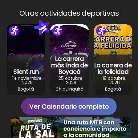
ts
e
e
gr
e
A
b
st
a
Otras actividades deportivas
p
o
m
p
o
k
La carrera
más linda de
La carrera de
Silent run
Boyacá
la felicidad
14 noviembre,
25 octubre,
18 octubre,
2026
2026
2026
Bogotá
Chiquinquirá
Bogotá
Ver Calendario completo