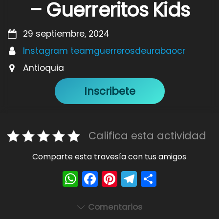
– Guerreritos Kids
29 septiembre, 2024
Instagram teamguerrerosdeurabaocr
Antioquia
Inscribete
Califica esta actividad
Comparte esta travesía con tus amigos
W
F
Pi
T
S
h
a
nt
el
h
a
c
er
e
ar
Comentarios