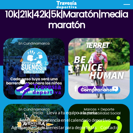
Skip
M
10k|21k|42k|5k|Maratón|media
to
content
maratón
Inicio
Lleva a tu equipo a la meta
Agregar competencia en el calendario deportivo
Agregar marca de bienestar para deportistas
Contacto