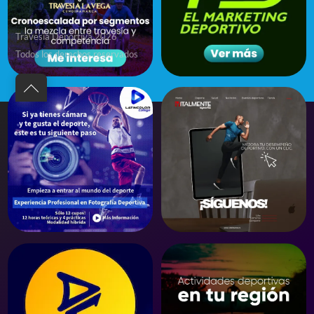
Travesía Deportiva 2026
Todos los derechos reservados
Back
to
top