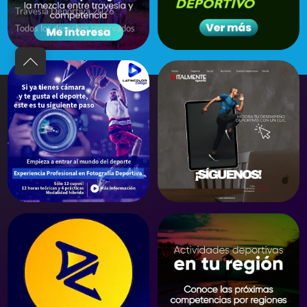
Travesía Deportiva 2026
Todos los derechos reservados
Back
to
top